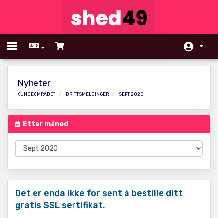
Toggle
navigation
Hjem
Nyheter
Tjenester
KUNDEOMRÅDET
DRIFTSMELDINGER
SEPT 2020
Driftsmeldinger
Etter måned
Kunnskapsbase
Nettverksstatus
Bonusprogram
Kontakt oss
Det er enda ikke for sent å bestille ditt
gratis SSL sertifikat.