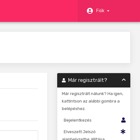
Fiók
Már regisztrált?
Már regisztrált nálunk? Ha igen,
kattintson az alábbi gombra a
belépéshez.
Bejelentkezés
Elveszett Jelszó
alaphelyzetbe állítása