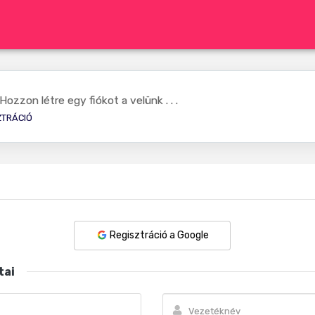
Hozzon létre egy fiókot a velünk . . .
ZTRÁCIÓ
Regisztráció a Google
tai