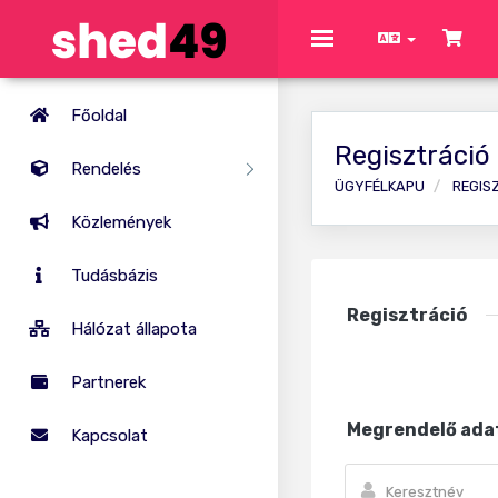
Toggle
navigation
Főoldal
Regisztráció
Rendelés
ÜGYFÉLKAPU
REGIS
Közlemények
Tudásbázis
Regisztráció
Hálózat állapota
Partnerek
Megrendelő ada
Kapcsolat