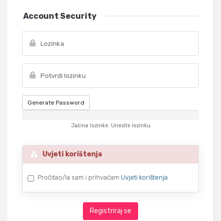
Account Security
Generate Password
Jačina lozinke: Unesite lozinku
Uvjeti korištenja
Pročitao/la sam i prihvaćam
Uvjeti korištenja