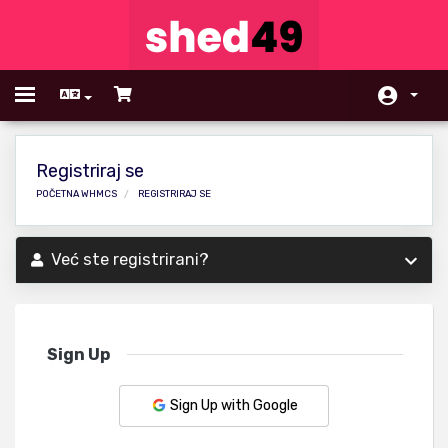
Toggle
navigation
Početna
Registriraj se
Store
POČETNA WHMCS
REGISTRIRAJ SE
Obavijesti
Već ste registrirani?
Baza znanja
Status mreže
Affiliates
Sign Up
Kontaktirajte nas
Sign Up with Google