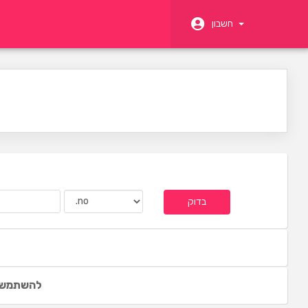
חשבון
בדוק
להשתמש ב