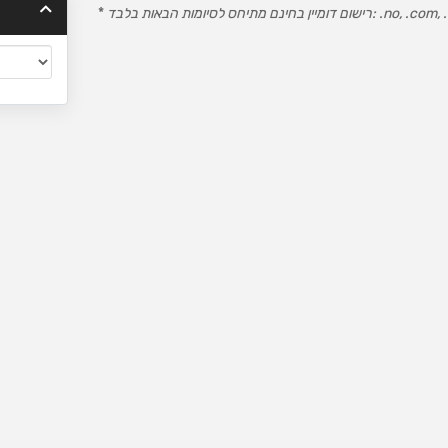
יומות הבאות בלבד: .no, .com, .net, .org
*